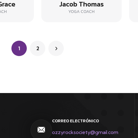
Grace
Jacob Thomas
ACH
YOGA COACH
1
2
CORREO ELECTRÓNICO
ozzyrocksociety@gmail.com