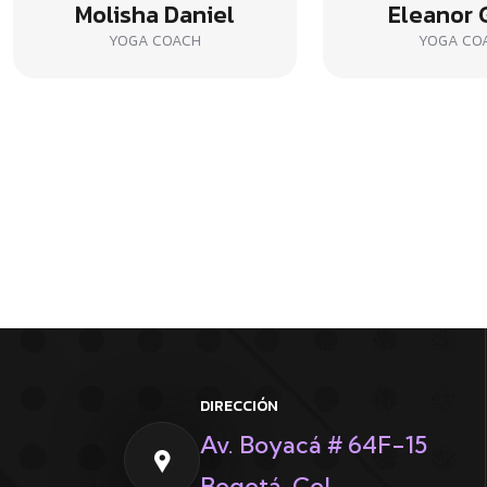
Molisha Daniel
Eleanor 
YOGA COACH
YOGA CO
DIRECCIÓN
Av. Boyacá # 64F-15
Bogotá, Col.